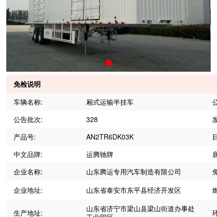
免检说明
车辆名称:
厢式运输半挂车
公告批次:
328
产品号:
AN2TR6DK03K
中文品牌:
运腾驰牌
企业名称:
山东腾运专用汽车制造有限公司
企业地址:
山东省泰安市东平县经济开发区
山东省济宁市梁山县梁山街道办事处
生产地址: