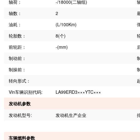
轴荷：
-/18000(二轴组)
轴数：
2
油耗：
(L/100Km)
轮胎数：
8(个)
前轮距：
-(mm)
制动前：
制操前：
转向形式：
Vin车辆识别代码:
LA99ERD3×××YTC×××
发动机参数
发动机型号:
发动机生产企业
排
车辆燃料参数